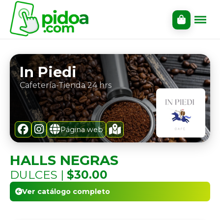
In Piedi
Cafetería-Tienda 24 hrs
Página web
HALLS NEGRAS
DULCES |
$30.00
Ver catálogo completo