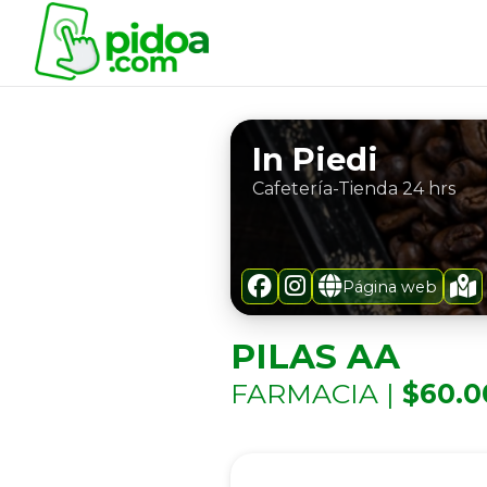
In Piedi
Cafetería-Tienda 24 hrs
Página web
PILAS AA
FARMACIA |
$60.0