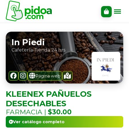
In Piedi
Cafetería-Tienda 24 hrs
Página web
KLEENEX PAÑUELOS
DESECHABLES
FARMACIA |
$30.00
Ver catálogo completo