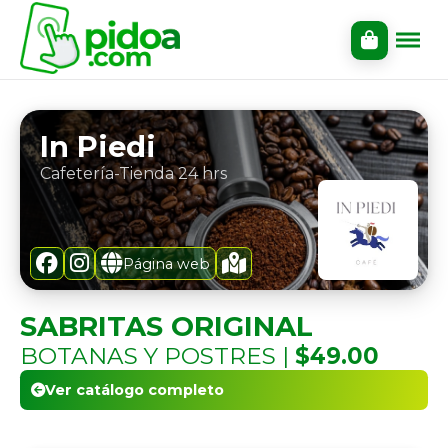
In Piedi
Cafetería-Tienda 24 hrs
Página web
SABRITAS ORIGINAL
BOTANAS Y POSTRES |
$49.00
Ver catálogo completo