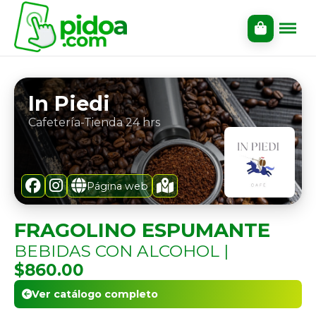
In Piedi
Cafetería-Tienda 24 hrs
Página web
FRAGOLINO ESPUMANTE
BEBIDAS CON ALCOHOL |
$860.00
Ver catálogo completo