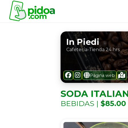
In Piedi
Cafetería-Tienda 24 hrs
Página web
SODA ITALIA
BEBIDAS |
$85.00