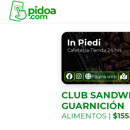
In Piedi
Cafetería-Tienda 24 hrs
Página web
CLUB SANDWI
GUARNICIÓN
ALIMENTOS |
$155