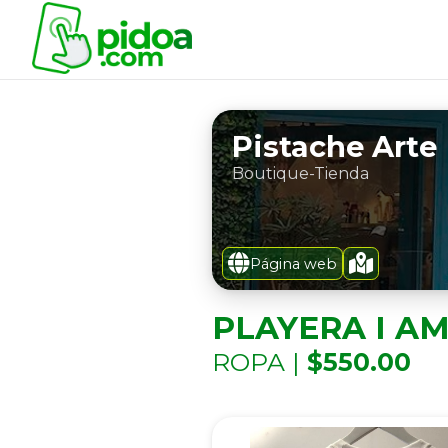
Pistache Arte
Boutique-Tienda
Página web
PLAYERA I A
ROPA |
$550.00