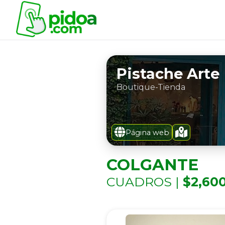
Pistache Arte
Boutique-Tienda
Página web
COLGANTE
CUADROS |
$2,60